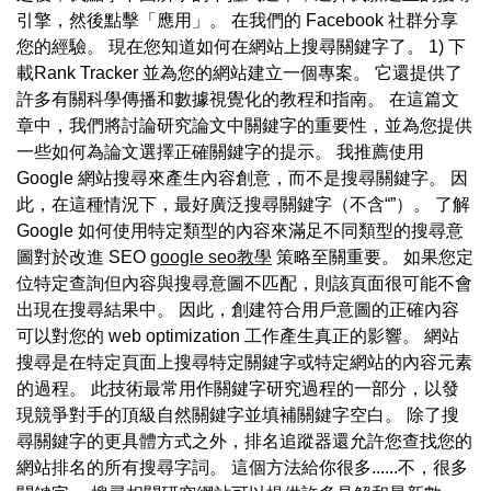
引擎，然後點擊「應用」。 在我們的 Facebook 社群分享
您的經驗。 現在您知道如何在網站上搜尋關鍵字了。 1) 下
載Rank Tracker 並為您的網站建立一個專案。 它還提供了
許多有關科學傳播和數據視覺化的教程和指南。 在這篇文
章中，我們將討論研究論文中關鍵字的重要性，並為您提供
一些如何為論文選擇正確關鍵字的提示。 我推薦使用
Google 網站搜尋來產生內容創意，而不是搜尋關鍵字。 因
此，在這種情況下，最好廣泛搜尋關鍵字（不含“”）。 了解
Google 如何使用特定類型的內容來滿足不同類型的搜尋意
圖對於改進 SEO
google seo教學
策略至關重要。 如果您定
位特定查詢但內容與搜尋意圖不匹配，則該頁面很可能不會
出現在搜尋結果中。 因此，創建符合用戶意圖的正確內容
可以對您的 web optimization 工作產生真正的影響。 網站
搜尋是在特定頁面上搜尋特定關鍵字或特定網站的內容元素
的過程。 此技術最常用作關鍵字研究過程的一部分，以發
現競爭對手的頂級自然關鍵字並填補關鍵字空白。 除了搜
尋關鍵字的更具體方式之外，排名追蹤器還允許您查找您的
網站排名的所有搜尋字詞。 這個方法給你很多......不，很多