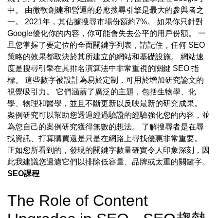
中。 由微軟創建和營運的必應搜尋引擎是最大的參與者之
一。 2021年，其佔據搜尋市場份額約7%。 如果你只針對
Google優化你的內容，你可能會失去公平的用戶份額。 一
旦您掌握了要定位的全面關鍵字列表，請記住，任何 SEO
策略的效果都取決於其所建立的網站和基礎設施。 網站速
度是搜尋引擎在其排名演算法中非常重視的關鍵 SEO 指
標。 這些數字被設計為易於定制，可用於增加研究論文的
視覺吸引力。 它們涵蓋了廣泛的主題，包括生物學、化
學、物理和醫學，並且不斷更新以反映最新的研究成果。
案例研究可以幫助您透過經過驗證的經驗強化您的內容，並
為您自己的案例研究獲得無數的想法。 了解搜尋者是在尋
找資訊、打算購買還是只是在網路上尋找優惠非常重要。
正如您所看到的，發現的關鍵字數量確實令人印象深刻，因
此我建議您過濾它們以排除低容量、品牌或太重的關鍵字。
SEO課程
The Role of Content