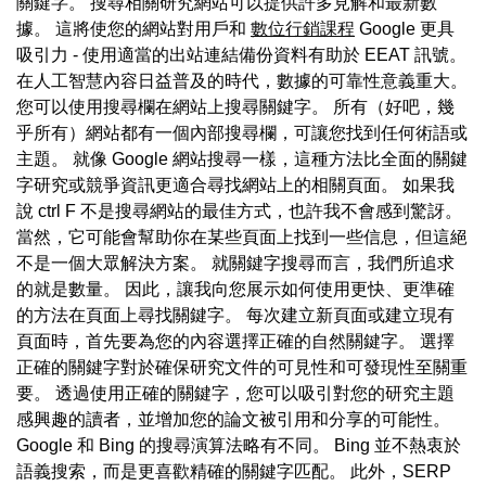
關鍵字。 搜尋相關研究網站可以提供許多見解和最新數
據。 這將使您的網站對用戶和
數位行銷課程
Google 更具
吸引力 - 使用適當的出站連結備份資料有助於 EEAT 訊號。
在人工智慧內容日益普及的時代，數據的可靠性意義重大。
您可以使用搜尋欄在網站上搜尋關鍵字。 所有（好吧，幾
乎所有）網站都有一個內部搜尋欄，可讓您找到任何術語或
主題。 就像 Google 網站搜尋一樣，這種方法比全面的關鍵
字研究或競爭資訊更適合尋找網站上的相關頁面。 如果我
說 ctrl F 不是搜尋網站的最佳方式，也許我不會感到驚訝。
當然，它可能會幫助你在某些頁面上找到一些信息，但這絕
不是一個大眾解決方案。 就關鍵字搜尋而言，我們所追求
的就是數量。 因此，讓我向您展示如何使用更快、更準確
的方法在頁面上尋找關鍵字。 每次建立新頁面或建立現有
頁面時，首先要為您的內容選擇正確的自然關鍵字。 選擇
正確的關鍵字對於確保研究文件的可見性和可發現性至關重
要。 透過使用正確的關鍵字，您可以吸引對您的研究主題
感興趣的讀者，並增加您的論文被引用和分享的可能性。
Google 和 Bing 的搜尋演算法略有不同。 Bing 並不熱衷於
語義搜索，而是更喜歡精確的關鍵字匹配。 此外，SERP