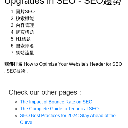
Upgrades in SEO - SEO趨勢
圖片SEO
検索機能
內容管理
網頁標題
H1標題
搜索排名
網站流量
競價排名
How to Optimize Your Website's Header for SEO
.
SEO技術
.
Check our other pages :
The Impact of Bounce Rate on SEO
The Complete Guide to Technical SEO
SEO Best Practices for 2024: Stay Ahead of the
Curve