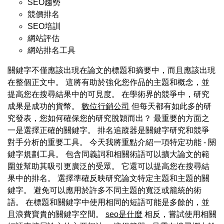
SEO趨勢
競價排名
SEO培訓
網站評估
網站排名工具
關鍵字不僅應該出現在論文的標題和摘要中，而且應該出現
在整個正文中。 這將有助於強化您作品的主題和概念，並
提高您在搜尋結果中的可見度。 在學術界的競爭中，研究
成果是成功的貨幣。
數位行銷公司
但每天都有如此多的研
究發表，您如何確保您的研究脫穎而出？ 最重要的方面之
一是選擇正確的關鍵字。 排名追蹤器是關鍵字研究和競爭
對手分析的重要工具。 今天我將重點介紹一項特定功能 - 關
鍵字規劃工具。 包含同義詞和相關術語可以擴大論文的範
圍並幫助其吸引更廣泛的受眾。 它還可以提高您在搜尋結
果中的排名。 選擇準確反映研究論文特定主題和主題的關
鍵字。 避免可以應用於許多不同主題的寬泛或籠統的術
語。 在標題和關鍵字中使用相同的短語可能是多餘的，並
且浪費寶貴的關鍵字空間。
seo是什麼
相反，嘗試使用相關