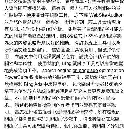
短語來擴展論文的主要想法。 這很簡單 - 只需在搜尋欄中輸
入查詢即可獲得結果。 還有另一種方法可以找到網站的最
佳關鍵字 - 使用關鍵字規劃工具。 1) 下載 WebSite Auditor
並為您的網站建立一個專案。 稍等片刻，該工具會檢查所
有 URL 並為您提供詳細分析。 雖然某些自然關鍵字可能與
您的利基市場或產品無關，但我相信其中 85% 的關鍵字將
為您的內容策略帶來良好的推動。 有許多線上工具可以為
研究論文產生關鍵字。 儘管這些工具很有用，但應謹慎使
用。 在論文中使用建議關鍵字之前，請務必評估它們的相
關性和準確性。 使用我們的 Bing 關鍵字工具可以相當輕鬆
地完成這項工作。 search engine
on page seo
optimization
PowerSuite 提供最有效的關鍵字工具，幫助您的內容在自
然搜尋和 Bing Ads 中表現良好。 包含關鍵方法或技術的名
稱可以使對該方法或技術感興趣的研究人員更容易發現該文
章。 不同的期刊對關鍵字的數量和類型可能有不同的要
求。 請務必檢查目標期刊的作者指南並遵循其關鍵字說
明。 當您在排名追蹤器中進行關鍵字研究時，所有發現的
關鍵字都會自動添加到關鍵字沙箱中，稍後將儲存在此處。
關鍵字工具可讓您隨時傳回、套用篩選器、將關鍵字分組到