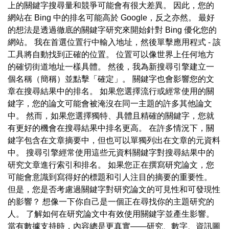
上的關鍵字搜尋量和競爭可能會有很大差異。 因此，您的
網站在 Bing 中的排名可能高於 Google，反之亦然。 最好
的想法是透過徹底的關鍵字研究來開始針對 Bing 優化您的
網站。 我在首選位置行中輸入地址，然後單擊應用程式 - 該
工具將自動找到正確的位置。 位置可以像世界上任何地方
的確切街道地址一樣具體。 然後，我為新搜尋引擎建立一
個名稱（簡稱）並點擊「確定」。 關鍵字也會影響您的文
章在搜尋結果中的排名。 如果您選擇流行或經常使用的關
鍵字，您的論文可能會被淹沒在同一主題的許多其他論文
中。 然而，如果您選擇獨特、具體且精確的關鍵字，您就
有更好的機會在搜尋結果中排名更高。 在許多情況下，關
鍵字包含在文章摘要中，但也可以單獨列出在文章的元資料
中。 搜尋引擎經常使用這些元資料關鍵字對搜尋結果中的
研究文章進行索引和排名。 如果您正在撰寫研究論文，您
可能會意識到寫得好的標題和引人注目的摘要的重要性。
但是，您是否考慮過關鍵字對研究論文的可見性和可發現性
的影響？ 想像一下你自己是一個正在尋找你的主題研究的
人。 了解如何在研究論文中有效使用關鍵字並產生影響。
當有數據支持時，內容總是更真實——研究、數字、資訊圖