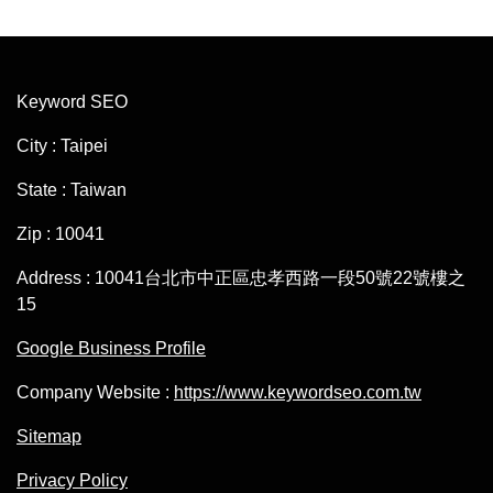
Keyword SEO
City : Taipei
State : Taiwan
Zip : 10041
Address : 10041台北市中正區忠孝西路一段50號22號樓之
15
Google Business Profile
Company Website :
https://www.keywordseo.com.tw
Sitemap
Privacy Policy