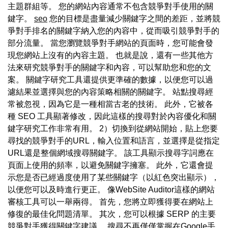
主題群組等。 您的網站內容通常不包含競爭對手使用的關
鍵字。
seo
您的目標是盡量減少關鍵字之間的差距，並將競
爭對手排名的關鍵字納入您的內容中，從而吸引競爭對手的
部分流量。 當您瀏覽競爭對手網站的頁面時，您可能會發
現您網站上沒有的內容主題。 也就是說，還有一些其他方
法來研究競爭對手的關鍵字和內容，可以幫助您和您的文
案。 關鍵字研究工具還提供更準確的數據，以便您可以過
濾結果並選擇與您的內容策略相關的關鍵字。 站點搜尋經
常被忽視，因為它是一種相當古老的技術。 此外，它被各
種 SEO 工具顯著修改，因此這樣的搜尋對於內容優化和關
鍵字研究工作非常有用。 2）切換到從網站開始，貼上您要
尋找的競爭對手的URL，輸入位置和語言，並選擇是從指定
URL還是整個網域搜尋關鍵字。 該工具顯示搜尋字詞應在
頁面上使用的頻率，以避免關鍵字擁塞。 此外，它還會提
示您是否已經過度使用了某些關鍵字（以紅色突出顯示），
以便您可以及時進行更正。 像WebSite Auditor這樣的網站
審核工具可以一舉兩得。 首先，您將立即獲得要在網站上
修復的最佳化問題清單。 其次，您可以根據 SERP 的主要
競爭對手獲得關鍵字建議。 搜尋不再僅僅掌握在Google手